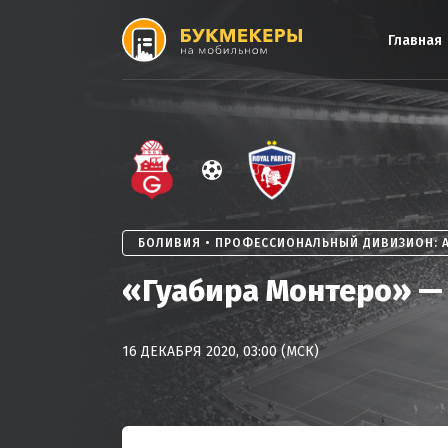
Skip
to
Главная
content
БОЛИВИЯ • ПРОФЕССИОНАЛЬНЫЙ ДИВИЗИОН: А
«Гуабира Монтеро» —
16 ДЕКАБРЯ 2020, 03:00 (МСК)