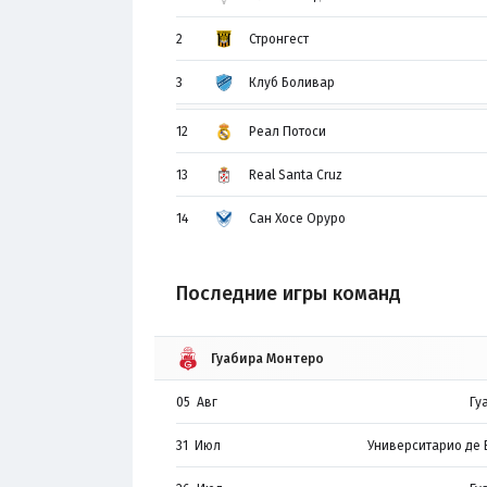
2
Стронгест
3
Клуб Боливар
12
Реал Потоси
13
Real Santa Cruz
14
Сан Хосе Оруро
Последние игры команд
Гуабира Монтеро
05 Авг
Гу
31 Июл
Университарио де 