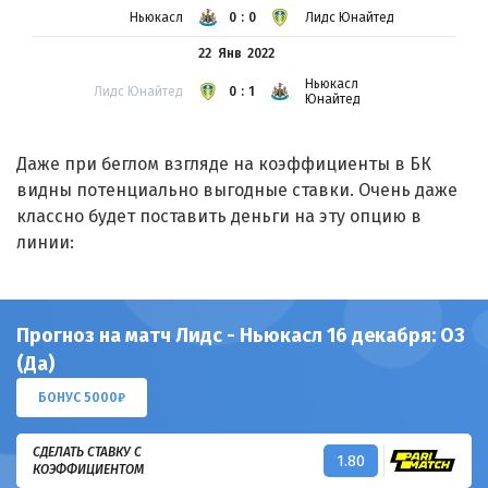
Ньюкасл
0:0
Лидс Юнайтед
22 Янв
2022
Ньюкасл
Лидс Юнайтед
0:1
Юнайтед
Даже при беглом взгляде на коэффициенты в БК
видны потенциально выгодные ставки. Очень даже
классно будет поставить деньги на эту опцию в
линии:
Прогноз на матч Лидс - Ньюкасл 16 декабря: ОЗ
(Да)
БОНУС 5000₽
СДЕЛАТЬ СТАВКУ С
1.80
КОЭФФИЦИЕНТОМ