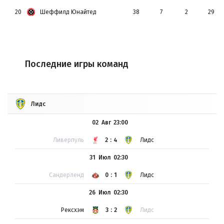
20
Шеффилд Юнайтед
38
7
2
29
Последние игры команд
Лидс
02 Авг
23:00
Ливерпуль
2:4
Лидс
31 Июл
02:30
Сандерленд
0:1
Лидс
26 Июл
02:30
Рексхэм
3:2
Лидс