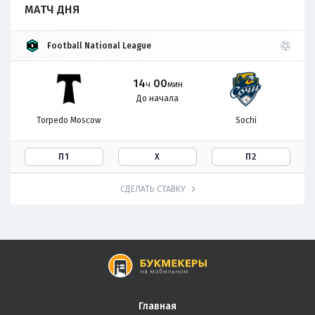
МАТЧ ДНЯ
Football National League
14
00
ч
мин
До начала
Torpedo Moscow
Sochi
П1
Х
П2
СДЕЛАТЬ СТАВКУ
Главная