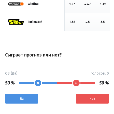
Winline
1.57
4.47
5.39
Parimatch
1.58
4.5
5.5
Сыграет прогноз или нет?
ОЗ (Да)
Голосов:
0
50 %
50 %
0
0
Да
Нет