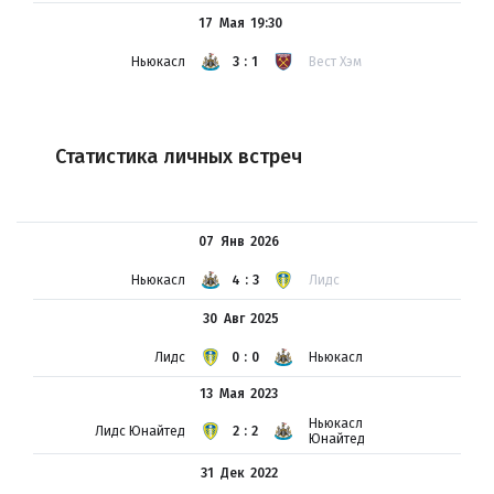
17 Мая
19:30
Ньюкасл
3:1
Вест Хэм
Статистика личных встреч
07 Янв
2026
Ньюкасл
4:3
Лидс
30 Авг
2025
Лидс
0:0
Ньюкасл
13 Мая
2023
Ньюкасл
Лидс Юнайтед
2:2
Юнайтед
31 Дек
2022