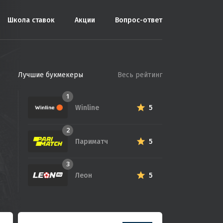
Школа ставок
Акции
Вопрос-ответ
Лучшие букмекеры
Весь рейтинг
1
Winline
5
2
Париматч
5
3
Леон
5