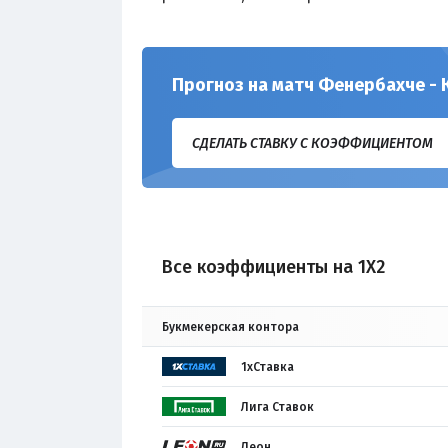
Прогноз на матч Фенербахче - 
СДЕЛАТЬ СТАВКУ С КОЭФФИЦИЕНТОМ
Все коэффициенты на 1X2
Букмекерская контора
1хСтавка
Лига Ставок
Леон