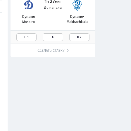
1
27
ч
мин
До начала
Dynamo
Dynamo-
Moscow
Makhachkala
П1
Х
П2
СДЕЛАТЬ СТАВКУ