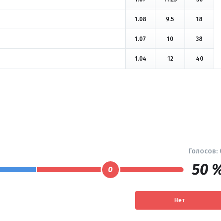
1.08
9.5
18
1.07
10
38
1.04
12
40
Голосов:
50 
0
Нет