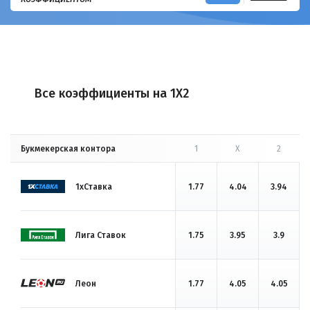
Все коэффициенты на 1X2
Букмекерская контора
1
X
2
1хСтавка
1.77
4.04
3.94
Лига Ставок
1.75
3.95
3.9
Леон
1.77
4.05
4.05