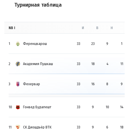
Турнирная таблица
NB I
И
В
Н
П
1
Ференцварош
33
23
9
1
2
Академия Пушкаш
33
18
4
11
3
Фехервар
33
16
8
9
10
Гонвед Будапешт
33
9
10
14
11
СК Диошдьёр ВТК
33
9
6
18