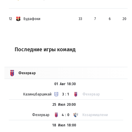
12
Будафоки
33
7
6
20
Последние игры команд
Фехервар
01 Авг
18:30
Казинцбарцикай
3:1
Фехервар
25 Июл
20:00
Фехервар
4:0
Козармишлени
18 Июл
18:00