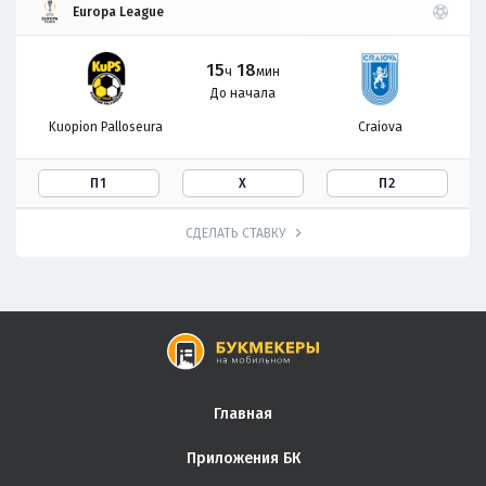
Europa League
15
18
ч
мин
До начала
Kuopion Palloseura
Craiova
П1
Х
П2
СДЕЛАТЬ СТАВКУ
Главная
Приложения БК