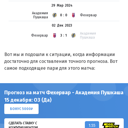
29 Мар
2024
Академия
0:0
Фехервар
Пушкаша
02 Дек
2023
Академия
Фехервар
3:1
Пушкаша
Вот мы и подошли к ситуации, когда информации
достаточно для составления точного прогноза. Вот
самое подходящее пари для этого матча:
Прогноз на матч Фехервар - Академия Пушкаша
15 декабря: ОЗ (Да)
БОНУС 5000₽
СДЕЛАТЬ СТАВКУ С
1.55
КОЭФФИЦИЕНТОМ