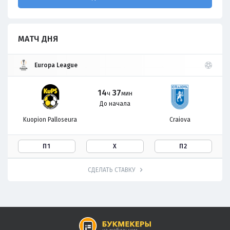
МАТЧ ДНЯ
Europa League
14
37
ч
мин
До начала
Kuopion Palloseura
Craiova
П1
Х
П2
СДЕЛАТЬ СТАВКУ