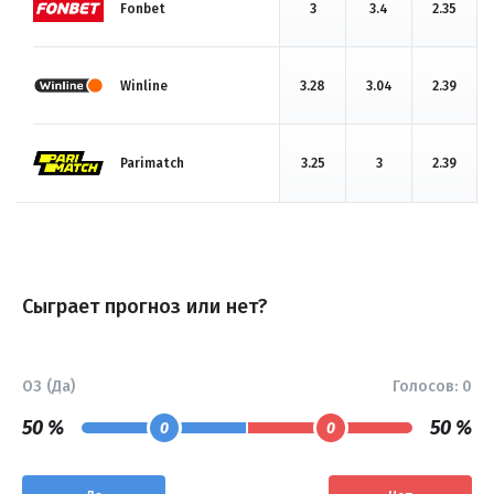
Fonbet
3
3.4
2.35
Winline
3.28
3.04
2.39
Parimatch
3.25
3
2.39
Сыграет прогноз или нет?
ОЗ (Да)
Голосов:
0
50 %
50 %
0
0