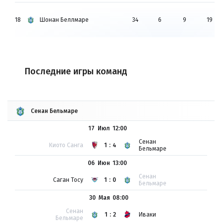
18
Шонан Беллмаре
34
6
9
19
Последние игры команд
Сенан Бельмаре
17 Июл
12:00
Сенан
Киото Санга
1:4
Бельмаре
06 Июн
13:00
Сенан
Саган Тосу
1:0
Бельмаре
30 Мая
08:00
Сенан
1:2
Иваки
Бельмаре