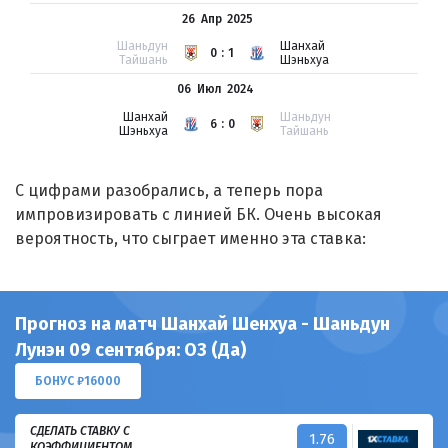
26 Апр
2025
Шаньдун
Шанхай
0:1
Тайшань
Шэньхуа
06 Июл
2024
Шанхай
Шаньдун
6:0
Шэньхуа
Тайшань
С цифрами разобрались, а теперь пора
импровизировать с линией БК. Очень высокая
вероятность, что сыграет именно эта ставка:
Прогноз на матч Шанхай Шенхуа - Шаньдун
Лунэн 09 сентября: ОЗ (Да)
БОНУС ₽16000
СДЕЛАТЬ СТАВКУ С
1.76
КОЭФФИЦИЕНТОМ