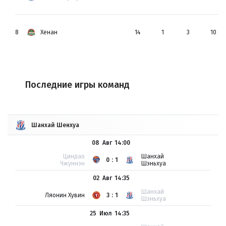
8
Хенан
14
1
3
10
Последние игры команд
Шанхай Шенхуа
08 Авг
14:00
Циндао
Шанхай
0:1
Чжуннэн
Шэньхуа
02 Авг
14:35
Шанхай
Ляонин Хувин
3:1
Шэньхуа
25 Июл
14:35