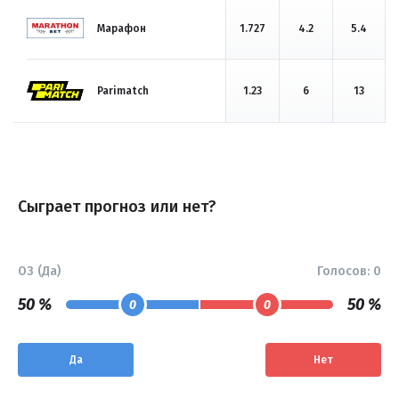
Марафон
1.727
4.2
5.4
Parimatch
1.23
6
13
Сыграет прогноз или нет?
ОЗ (Да)
Голосов:
0
50 %
50 %
0
0
Да
Нет