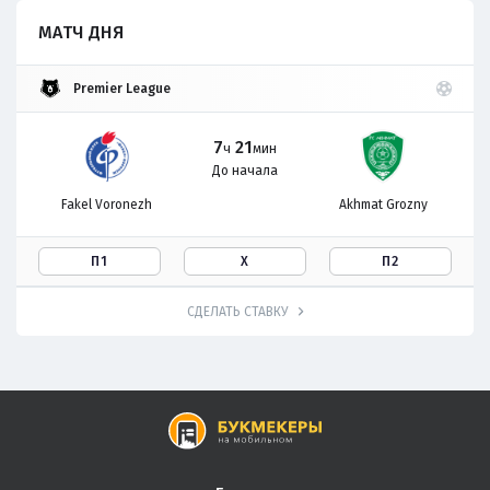
МАТЧ ДНЯ
Premier League
7
21
ч
мин
До начала
Fakel Voronezh
Akhmat Grozny
П1
Х
П2
СДЕЛАТЬ СТАВКУ