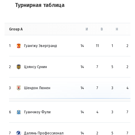
Турнирная таблица
Group A
И
В
Н
П
1
Гуангжу Эвергранд
14
11
1
2
2
Цзянсу Сунин
14
7
5
2
3
Шендон Люнен
14
7
3
4
6
Гуанчжоу Фули
14
4
3
7
7
Далянь Профессионал
14
2
5
7