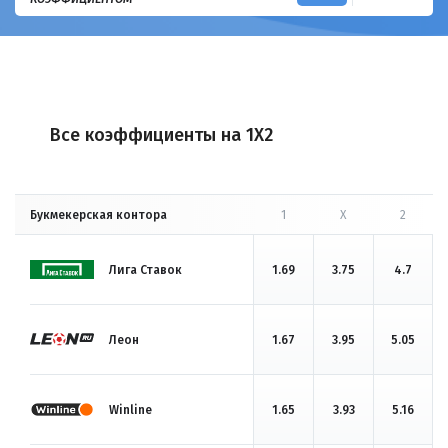
Все коэффициенты на 1X2
Букмекерская контора
1
X
2
Лига Ставок
1.69
3.75
4.7
Леон
1.67
3.95
5.05
Winline
1.65
3.93
5.16