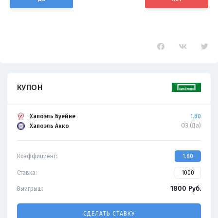
КУПОН
Хапоэль Буейне
1.80
ОЗ (Да)
Хапоэль Акко
Коэффициент:
1.80
Ставка:
1800
Руб.
Выигрыш:
СДЕЛАТЬ СТАВКУ