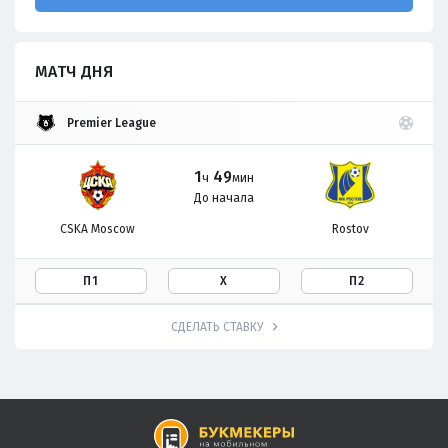
МАТЧ ДНЯ
Premier League
1
49
ч
мин
До начала
CSKA Moscow
Rostov
П1
Х
П2
СДЕЛАТЬ СТАВКУ