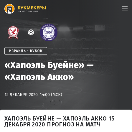
Skip
to
content
ИЗРАИЛЬ • КУБОК
«Хапоэль Буейне» —
«Хапоэль Акко»
15 ДЕКАБРЯ 2020, 14:00 (МСК)
ХАПОЭЛЬ БУЕЙНЕ — ХАПОЭЛЬ АККО 15
ДЕКАБРЯ 2020 ПРОГНОЗ НА МАТЧ