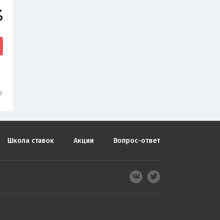
%
Школа ставок
Акции
Вопрос-ответ