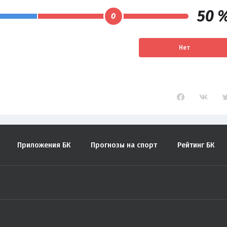
50 
0
Нет
Приложения БК
Прогнозы на спорт
Рейтинг БК