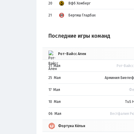
20
Вфб Хомберг
21
Бергиш Гладбах
Последние игры команд
Рот-Вайсс Ален
31 Мая
Рот-Вайсс
25 Мая
Арминия Биелефе
17 Мая
Фе
10 Мая
TuS H
06 Мая
Вестфалия Р
Фортуна Кёльн