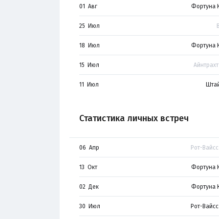
01 Авг
Фортуна 
25 Июл
18 Июл
Фортуна 
15 Июл
Айнтрахт
11 Июл
Шта
Статистика личных встреч
06 Апр
Рот-Вайсс
13 Окт
Фортуна 
02 Дек
Фортуна 
30 Июл
Рот-Вайсс