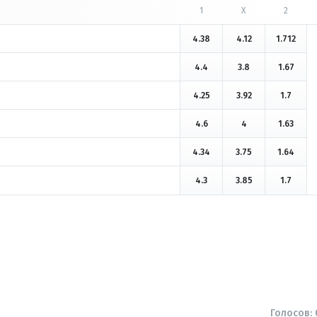
1
X
2
4.38
4.12
1.712
4.4
3.8
1.67
4.25
3.92
1.7
4.6
4
1.63
4.34
3.75
1.64
4.3
3.85
1.7
Голосов: