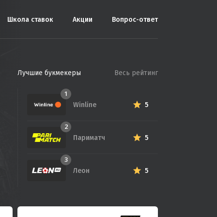
Школа ставок
Акции
Вопрос-ответ
Лучшие букмекеры
Весь рейтинг
1
Winline
5
2
Париматч
5
3
Леон
5