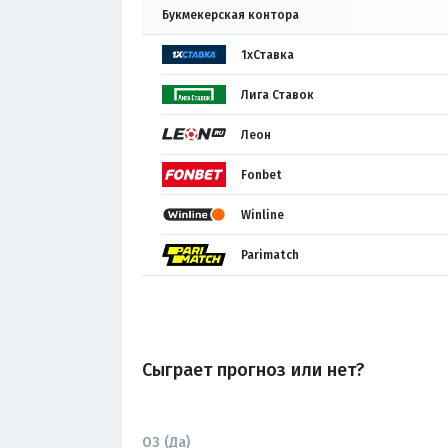
Букмекерская контора
1хСтавка
Лига Ставок
Леон
Fonbet
Winline
Parimatch
Сыграет прогноз или нет?
ОЗ (Да)