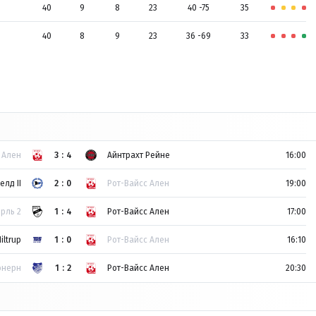
40
9
8
23
40 -75
35
40
8
9
23
36 -69
33
 Ален
3:4
Айнтрахт Рейне
16:00
лд II
2:0
Рот-Вайсс Ален
19:00
рль 2
1:4
Рот-Вайсс Ален
17:00
iltrup
1:0
Рот-Вайсс Ален
16:10
юнерн
1:2
Рот-Вайсс Ален
20:30