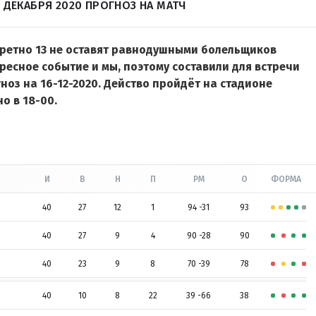
 ДЕКАБРЯ 2020 ПРОГНОЗ НА МАТЧ
кретно 13 не оставят равнодушными болельщиков
ресное событие и мы, поэтому составили для встречи
ноз на 16-12-2020. Действо пройдёт на стадионе
о в 18-00.
И
В
Н
П
РМ
О
ФОРМА
40
27
12
1
94 -31
93
40
27
9
4
90 -28
90
40
23
9
8
70 -39
78
40
10
8
22
39 -66
38