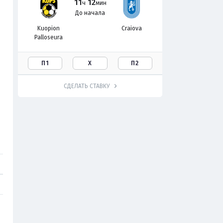
11
12
ч
мин
До начала
Kuopion
Craiova
Palloseura
П1
Х
П2
СДЕЛАТЬ СТАВКУ