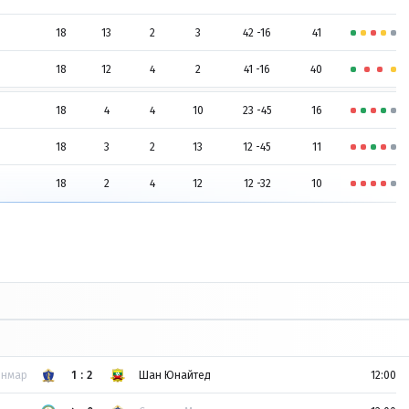
18
13
2
3
42 -16
41
18
12
4
2
41 -16
40
18
4
4
10
23 -45
16
18
3
2
13
12 -45
11
18
2
4
12
12 -32
10
янмар
1:2
Шан Юнайтед
12:00