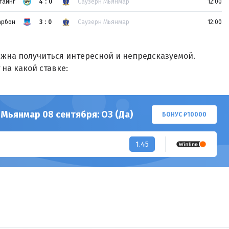
гаинг
4:0
Саузерн Мьянмар
12:00
арбон
3:0
Саузерн Мьянмар
12:00
жна получиться интересной и непредсказуемой.
на какой ставке:
 Мьянмар 08 сентября: ОЗ (Да)
БОНУС ₽10000
1.45