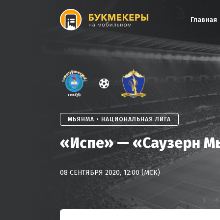
Skip
to
Главная
content
МЬЯНМА • НАЦИОНАЛЬНАЯ ЛИГА
«Испе» — «Саузерн М
08 СЕНТЯБРЯ 2020, 12:00 (МСК)