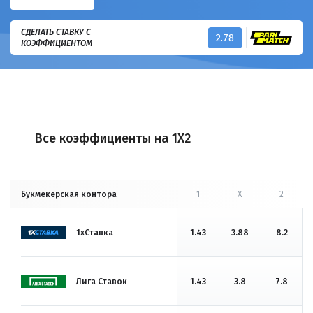
СДЕЛАТЬ СТАВКУ С
2.78
КОЭФФИЦИЕНТОМ
Все коэффициенты на 1X2
Букмекерская контора
1
X
2
1хСтавка
1.43
3.88
8.2
Лига Ставок
1.43
3.8
7.8