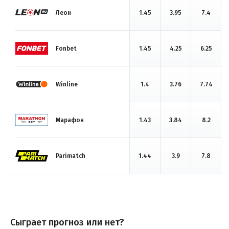
Леон
1.45
3.95
7.4
Fonbet
1.45
4.25
6.25
Winline
1.4
3.76
7.74
Марафон
1.43
3.84
8.2
Parimatch
1.44
3.9
7.8
Сыграет прогноз или нет?