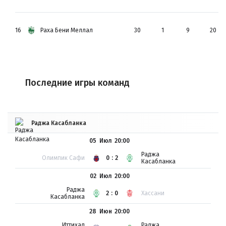
16
Раха Бени Меллал
30
1
9
20
Последние игры команд
Раджа Касабланка
05 Июл
20:00
Раджа
Олимпик Сафи
0:2
Касабланка
02 Июл
20:00
Раджа
2:0
Хассани
Касабланка
28 Июн
20:00
Иттихад
Раджа