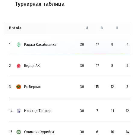
Турнирная таблица
Botola
И
В
Н
П
1
Раджа Касабланка
30
17
9
4
2
Видад АК
30
17
8
5
3
Рс Беркан
30
15
12
3
14
Иттихад Танжер
30
7
11
12
15
Олимпик Хурибга
30
6
10
14