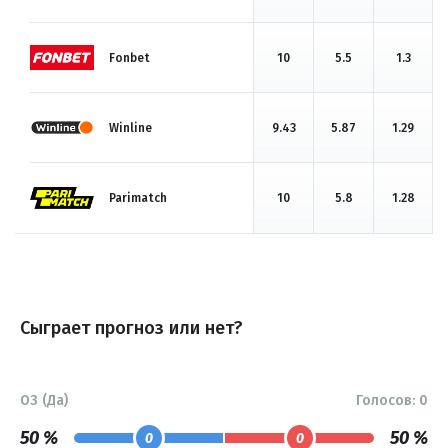
Fonbet
10
5.5
1.3
Winline
9.43
5.87
1.29
Parimatch
10
5.8
1.28
Сыграет прогноз или нет?
ОЗ (Да)
Голосов:
0
50 %
50 %
0
0