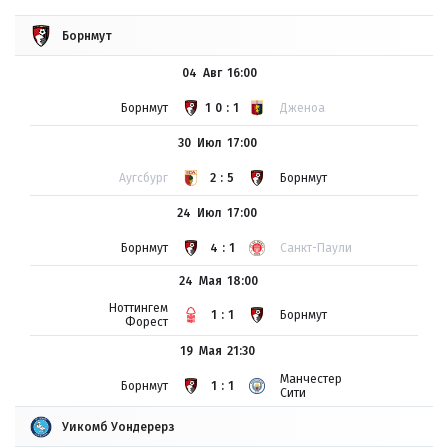
Борнмут
04 Авг
16:00
Борнмут
10:1
Дженоа
30 Июл
17:00
Аугсбург
2:5
Борнмут
24 Июл
17:00
Борнмут
4:1
Санкт-Паули
24 Мая
18:00
Ноттингем
1:1
Борнмут
Форест
19 Мая
21:30
Манчестер
Борнмут
1:1
Сити
Уикомб Уондерерз