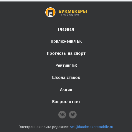
Главная
Приложения БК
Прогнозы на спорт
Рейтинг БК
Школа ставок
Акции
Вопрос-ответ
Электронная почта редакции:
smi@bookmakersmobile.ru