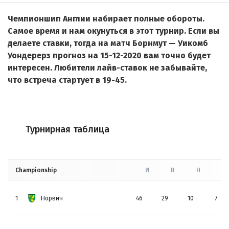
Чемпионшип Англии набирает полные обороты.
Самое время и нам окунуться в этот турнир. Если вы
делаете ставки, тогда на матч Борнмут — Уикомб
Уондерерз прогноз на 15-12-2020 вам точно будет
интересен. Любители лайв-ставок не забывайте,
что встреча стартует в 19-45.
Турнирная таблица
Championship
И
В
Н
П
1
Норвич
46
29
10
7