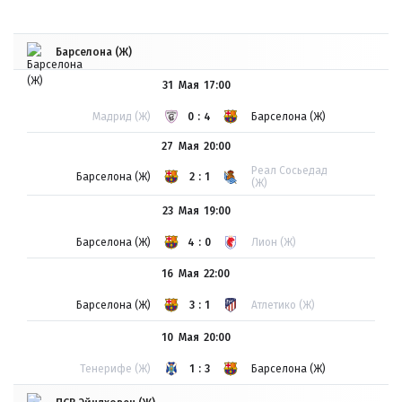
Барселона (Ж)
31 Мая
17:00
Мадрид (Ж)
0:4
Барселона (Ж)
27 Мая
20:00
Реал Сосьедад
Барселона (Ж)
2:1
(Ж)
23 Мая
19:00
Барселона (Ж)
4:0
Лион (Ж)
16 Мая
22:00
Барселона (Ж)
3:1
Атлетико (Ж)
10 Мая
20:00
Тенерифе (Ж)
1:3
Барселона (Ж)