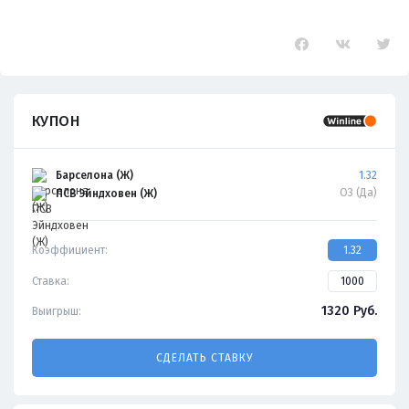
КУПОН
Барселона (Ж)
1.32
ОЗ (Да)
ПСВ Эйндховен (Ж)
Коэффициент:
1.32
Ставка:
1320
Руб.
Выигрыш:
СДЕЛАТЬ СТАВКУ