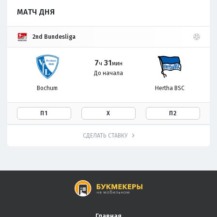
МАТЧ ДНЯ
2nd Bundesliga
7
31
ч
мин
До начала
Bochum
Hertha BSC
П1
Х
П2
СДЕЛАТЬ СТАВКУ
Главная