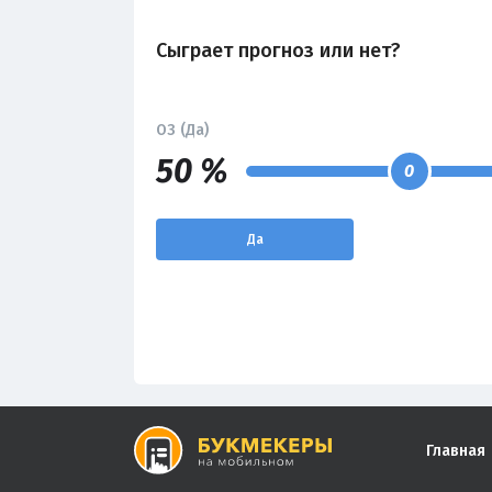
Сыграет прогноз или нет?
ОЗ (Да)
50 %
0
Да
Главная