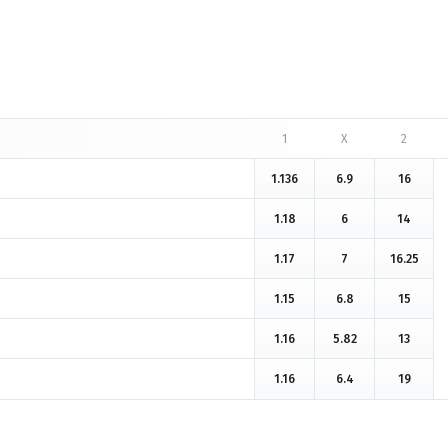
1
X
2
1.136
6.9
16
1.18
6
14
1.17
7
16.25
1.15
6.8
15
1.16
5.82
13
1.16
6.4
19