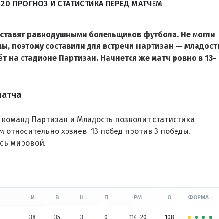
20 ПРОГНОЗ И СТАТИСТИКА ПЕРЕД МАТЧЕМ
 оставят равнодушными болельщиков футбола. Не могли
ы, поэтому составили для встречи Партизан — Младост
ёт на стадионе Партизан. Начнется же матч ровно в 13-
матча
 команд Партизан и Младость позволит статистика
 относительно хозяев: 13 побед против 3 победы.
ись мировой.
И
В
Н
П
РМ
О
ФОРМА
38
35
3
0
114 -20
108