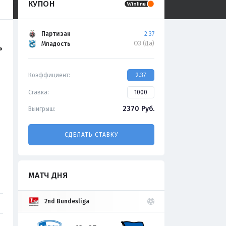
КУПОН
Партизан
2.37
ОЗ (Да)
Младость
ь
Коэффициент:
2.37
Ставка:
2370
Руб.
Выигрыш:
СДЕЛАТЬ СТАВКУ
МАТЧ ДНЯ
2nd Bundesliga