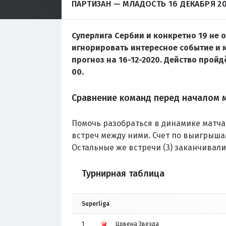
ПАРТИЗАН — МЛАДОСТЬ 16 ДЕКАБРЯ 20
Суперлига Сербии и конкретно 19 не
игнорировать интересное событие и м
прогноз на 16-12-2020. Действо пройд
00.
Сравнение команд перед началом 
Помочь разобраться в динамике матча
встреч между ними. Счет по выигрышам
Остальные же встречи (3) заканчивал
Турнирная таблица
Superliga
1
Црвена Звезда