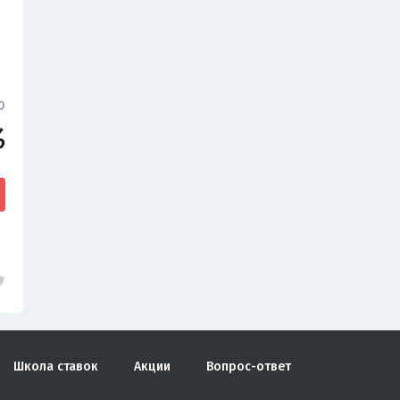
0
%
Школа ставок
Акции
Вопрос-ответ