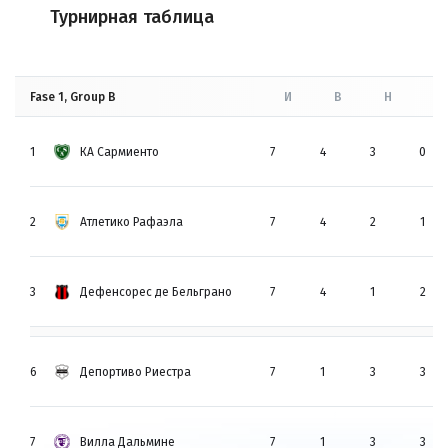
Турнирная таблица
Fase 1, Group B
И
В
Н
П
1
КА Сармиенто
7
4
3
0
2
Атлетико Рафаэла
7
4
2
1
3
Дефенсорес де Бельграно
7
4
1
2
6
Депортиво Риестра
7
1
3
3
7
Вилла Дальмине
7
1
3
3