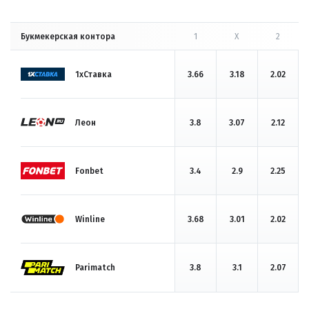
Букмекерская контора
1
X
2
1хСтавка
3.66
3.18
2.02
Леон
3.8
3.07
2.12
Fonbet
3.4
2.9
2.25
Winline
3.68
3.01
2.02
Parimatch
3.8
3.1
2.07