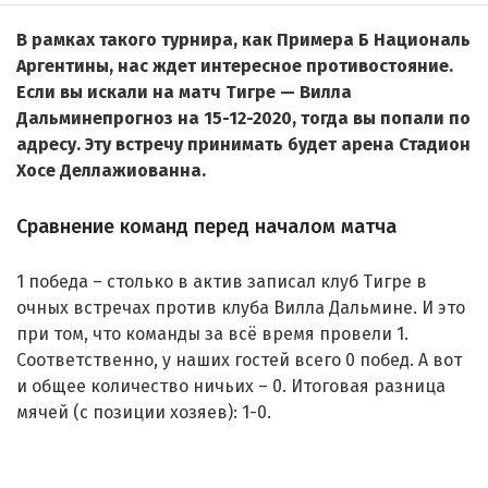
В рамках такого турнира, как Примера Б Националь
Аргентины, нас ждет интересное противостояние.
Если вы искали на матч Тигре — Вилла
Дальминепрогноз на 15-12-2020, тогда вы попали по
адресу. Эту встречу принимать будет арена Стадион
Хосе Деллажиованна.
Сравнение команд перед началом матча
1 победа – столько в актив записал клуб Тигре в
очных встречах против клуба Вилла Дальмине. И это
при том, что команды за всё время провели 1.
Соответственно, у наших гостей всего 0 побед. А вот
и общее количество ничьих – 0. Итоговая разница
мячей (с позиции хозяев): 1-0.