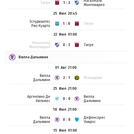
Насьональ
Тигре
1:2
Монтевидео
25 Июл
20:45
Эстудиантес
1:0
Тигре
Рио Куарто
22 Июл
01:00
Насьональ
0:3
Тигре
Монтевидео
Вилла Дальмине
01 Авг
21:00
Вилла
2:1
Фландрия
Дальмине
25 Июл
21:00
Аргентино Де
Вилла
0:0
Кильмес
Дальмине
18 Июл
21:00
Вилла
Дефенсорес
0:0
Дальмине
Унидос
15 Июл
01:00