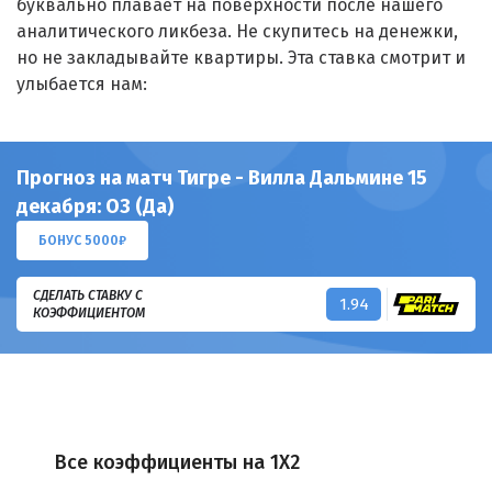
буквально плавает на поверхности после нашего
аналитического ликбеза. Не скупитесь на денежки,
но не закладывайте квартиры. Эта ставка смотрит и
улыбается нам:
Прогноз на матч Тигре - Вилла Дальмине 15
декабря: ОЗ (Да)
БОНУС 5000₽
СДЕЛАТЬ СТАВКУ С
1.94
КОЭФФИЦИЕНТОМ
Все коэффициенты на 1X2