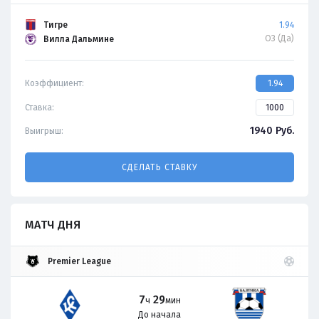
Тигре
1.94
ОЗ (Да)
Вилла Дальмине
Коэффициент:
1.94
Ставка:
1940
Руб.
Выигрыш:
СДЕЛАТЬ СТАВКУ
МАТЧ ДНЯ
Premier League
7
29
ч
мин
До начала