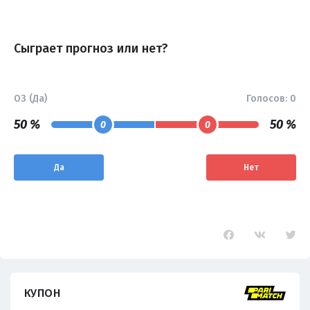
Сыграет прогноз или нет?
ОЗ (Да)
Голосов:
0
50 %
50 %
0
0
Да
Нет
КУПОН