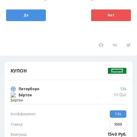
Да
Нет
КУПОН
Питерборо
1.54
ОЗ (Да)
Бёртон
Коэффициент:
1.54
Ставка:
1540
Руб.
Выигрыш: