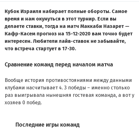
Кубок Израиля набирает полные обороты. Самое
время и нам окунуться в этот турнир. Если вы
делаете ставки, тогда на матч Маккаби Назарет —
Кафр-Касем прогноз на 15-12-2020 вам точно будет
интересен. Любители лайв-ставок не забывайте,
что встреча стартует в 17-30.
Сравнение команд перед началом матча
Вообще история противостояниями между данными
клубами насчитывает 4. 3 победы – именно столько
раз выигрывала нынешняя гостевая команда, а вот у
хозяев 0 побед.
Последние игры команд