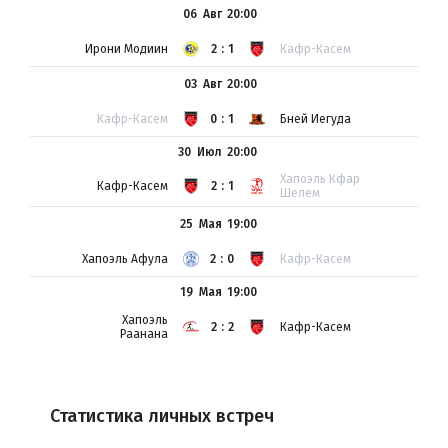
06 Авг
20:00
Ирони Модиин
2:1
Кафр-Касем
03 Авг
20:00
Кафр-Касем
0:1
Бней Иегуда
30 Июл
20:00
Хапоэль Кфар
Кафр-Касем
2:1
Шелем
25 Мая
19:00
Хапоэль Афула
2:0
Кафр-Касем
19 Мая
19:00
Хапоэль
2:2
Кафр-Касем
Раанана
Статистика личных встреч