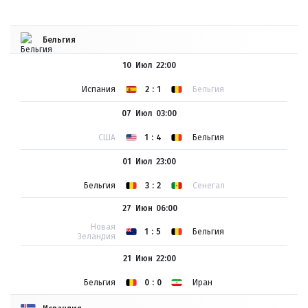
Бельгия
10 Июл
22:00
Испания
2:1
Бельгия
07 Июл
03:00
США
1:4
Бельгия
01 Июл
23:00
Бельгия
3:2
Сенегал
27 Июн
06:00
Новая
1:5
Бельгия
Зеландия
21 Июн
22:00
Бельгия
0:0
Иран