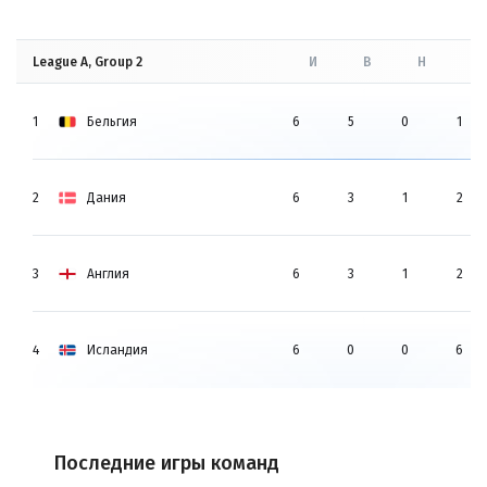
League A, Group 2
И
В
Н
П
1
Бельгия
6
5
0
1
2
Дания
6
3
1
2
3
Англия
6
3
1
2
4
Исландия
6
0
0
6
Последние игры команд