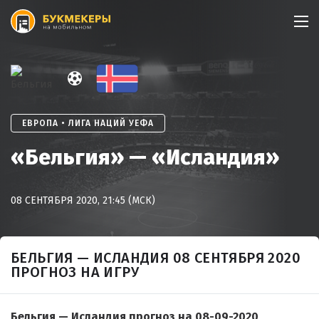
Skip
to
content
ЕВРОПА • ЛИГА НАЦИЙ УЕФА
«Бельгия» — «Исландия»
08 СЕНТЯБРЯ 2020, 21:45 (МСК)
БЕЛЬГИЯ — ИСЛАНДИЯ 08 СЕНТЯБРЯ 2020
ПРОГНОЗ НА ИГРУ
Бельгия — Исландия прогноз на 08-09-2020