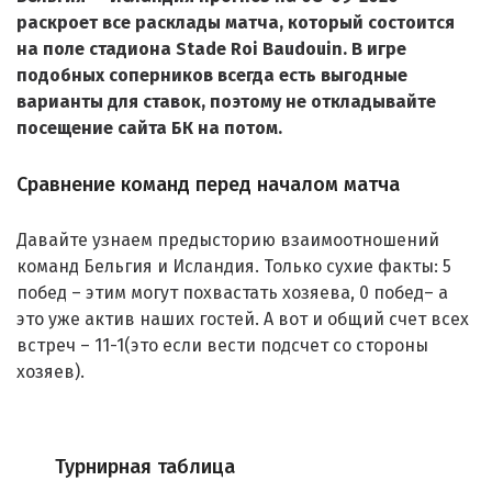
раскроет все расклады матча, который состоится
на поле стадиона Stade Roi Baudouin. В игре
подобных соперников всегда есть выгодные
варианты для ставок, поэтому не откладывайте
посещение сайта БК на потом.
Сравнение команд перед началом матча
Давайте узнаем предысторию взаимоотношений
команд Бельгия и Исландия. Только сухие факты: 5
побед – этим могут похвастать хозяева, 0 побед– а
это уже актив наших гостей. А вот и общий счет всех
встреч – 11-1(это если вести подсчет со стороны
хозяев).
Турнирная таблица