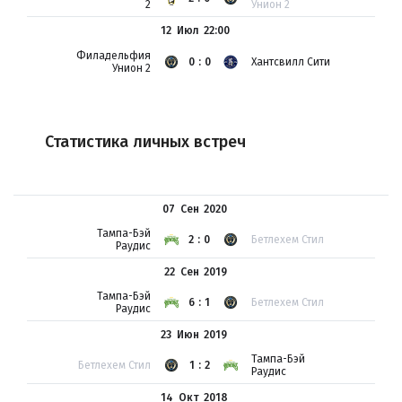
2
Унион 2
12 Июл
22:00
Филадельфия
0:0
Хантсвилл Сити
Унион 2
Статистика личных встреч
07 Сен
2020
Тампа-Бэй
2:0
Бетлехем Стил
Раудис
22 Сен
2019
Тампа-Бэй
6:1
Бетлехем Стил
Раудис
23 Июн
2019
Тампа-Бэй
Бетлехем Стил
1:2
Раудис
14 Окт
2018