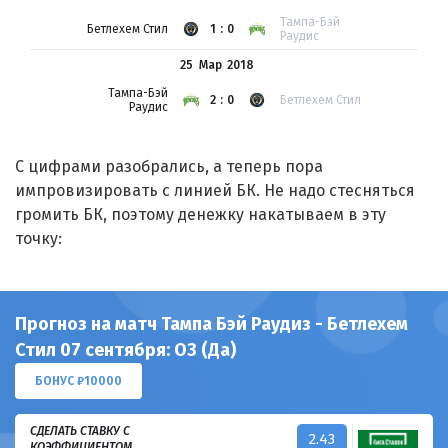
Тампа-Бэй
Бетлехем Стил
1:0
Раудис
25 Мар
2018
Тампа-Бэй
2:0
Бетлехем Стил
Раудис
С цифрами разобрались, а теперь пора
импровизировать с линией БК. Не надо стесняться
громить БК, поэтому денежку накатываем в эту
точку:
Прогноз на матч Тампа Бэй Раудиз - Бетлехем
Стил 07 сентября: ОЗ (Да)
БОНУС ₽10000
СДЕЛАТЬ СТАВКУ С
2.43
КОЭФФИЦИЕНТОМ