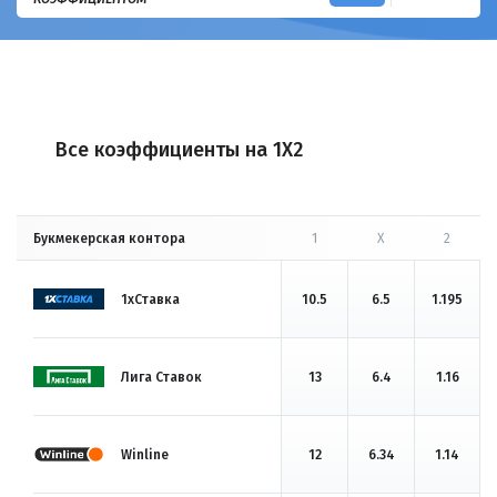
Все коэффициенты на 1X2
Букмекерская контора
1
X
2
1хСтавка
10.5
6.5
1.195
Лига Ставок
13
6.4
1.16
Winline
12
6.34
1.14