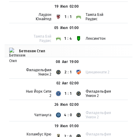
19 Июл
02:00
Лаудон
Тампа Бэй
1:1
Юнайтед
Раудис
05 Июл
01:00
Тампа Бэй
1:4
Лексингтон
Раудис
Бетлехем Стил
08 Авг
19:00
Филадельфия
2:1
Цинциннати 2
Унион 2
02 Авг
02:00
Нью Йорк Сити
Филадельфия
1:1
2
Унион 2
26 Июл
02:00
Филадельфия
Чаттануга
4:0
Унион 2
19 Июл
01:00
Коламбус Крю
Филадельфия
2:0