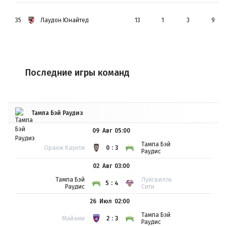
35
Лаудон Юнайтед
13
1
3
9
Последние игры команд
Тампа Бэй Раудиз
09 Авг
05:00
Тампа Бэй
Оранж Каунти
0:3
Раудис
02 Авг
03:00
Тампа Бэй
Луисвилль
5:4
Раудис
Сити
26 Июл
02:00
Тампа Бэй
Майами
2:3
Раудис