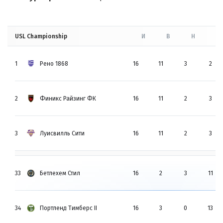
USL Championship
И
В
Н
П
1
Рено 1868
16
11
3
2
2
Финикс Райзинг ФК
16
11
2
3
3
Луисвилль Сити
16
11
2
3
33
Бетлехем Стил
16
2
3
11
34
Портленд Тимберс II
16
3
0
13