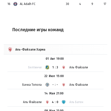
16
AL Adalh FC
30
4
9
17
Последние игры команд
Аль-Файзали Харма
01 Авг
19:00
Белтинчи
1:3
Аль Файзали
22 Июл
15:00
Бачка Топола
-:-
Аль Файзали
14 Мая
21:00
Аль Файзали
4:0
Аль Батен
09 Мая
21:00