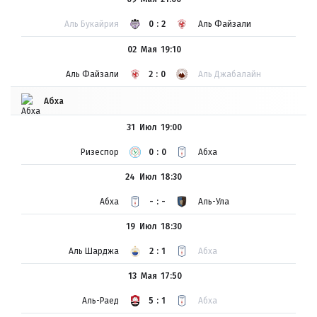
Аль Букайрия
0:2
Аль Файзали
02 Мая
19:10
Аль Файзали
2:0
Аль Джабалайн
Абха
31 Июл
19:00
Ризеспор
0:0
Абха
24 Июл
18:30
Абха
-:-
Аль-Ула
19 Июл
18:30
Аль Шарджа
2:1
Абха
13 Мая
17:50
Аль-Раед
5:1
Абха