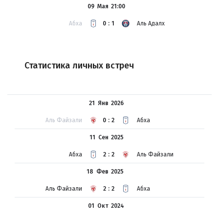
09 Мая
21:00
Абха
0:1
Аль Адалх
Статистика личных встреч
21 Янв
2026
Аль Файзали
0:2
Абха
11 Сен
2025
Абха
2:2
Аль Файзали
18 Фев
2025
Аль Файзали
2:2
Абха
01 Окт
2024