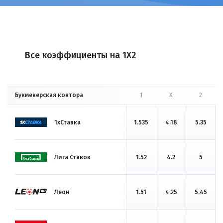
Все коэффициенты на 1X2
Букмекерская контора
1
X
2
1хСтавка
1.535
4.18
5.35
Лига Ставок
1.52
4.2
5
Леон
1.51
4.25
5.45