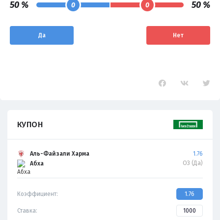
50 %
50 %
0
0
Да
Нет
КУПОН
Аль-Файзали Харма
1.76
ОЗ (Да)
Абха
Коэффициент:
1.76
Ставка: