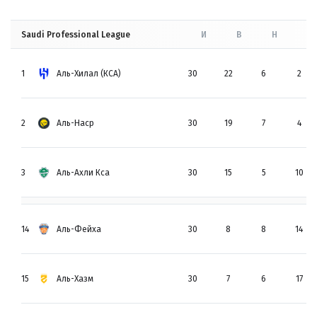
Saudi Professional League
И
В
Н
П
1
Аль-Хилал (КСА)
30
22
6
2
2
Аль-Наср
30
19
7
4
3
Аль-Ахли Кса
30
15
5
10
14
Аль-Фейха
30
8
8
14
15
Аль-Хазм
30
7
6
17