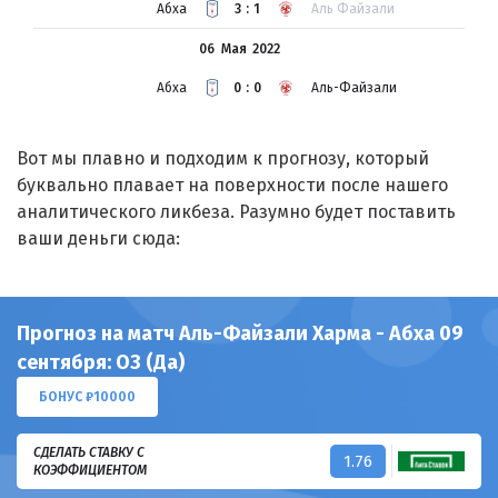
Абха
3:1
Аль Файзали
06 Мая
2022
Абха
0:0
Аль-Файзали
Вот мы плавно и подходим к прогнозу, который
буквально плавает на поверхности после нашего
аналитического ликбеза. Разумно будет поставить
ваши деньги сюда:
Прогноз на матч Аль-Файзали Харма - Абха 09
сентября: ОЗ (Да)
БОНУС ₽10000
СДЕЛАТЬ СТАВКУ С
1.76
КОЭФФИЦИЕНТОМ