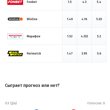
Fonbet
1.5
4.3
5.4
Winline
1.49
4.16
5.03
Марафон
1.52
4.333
5.2
Parimatch
1.47
3.95
5.6
Сыграет прогноз или нет?
ОЗ (Да)
Голосов:
0