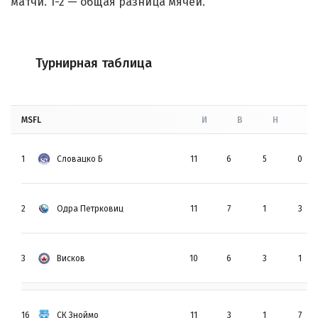
матчи. 1-2 — общая разница мячей.
Турнирная таблица
MSFL
И
В
Н
П
1
Словацко Б
11
6
5
0
2
Одра Петрковиц
11
7
1
3
3
Висков
10
6
3
1
16
СК Зноймо
11
3
1
7