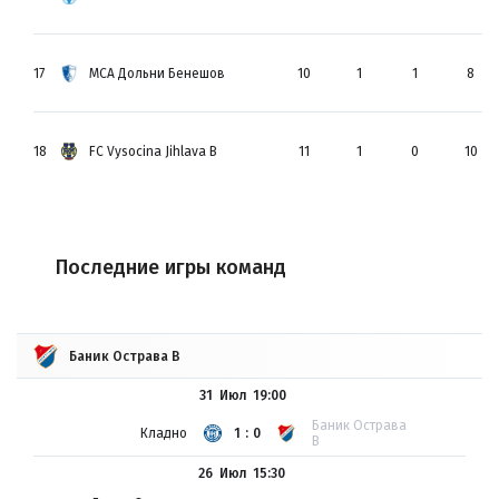
17
МСА Дольни Бенешов
10
1
1
8
18
FC Vysocina Jihlava B
11
1
0
10
Последние игры команд
Баник Острава B
31 Июл
19:00
Баник Острава
Кладно
1:0
B
26 Июл
15:30