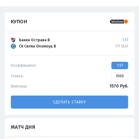
КУПОН
Баник Острава B
1.57
ОЗ (Да)
СК Сигма Оломоуц В
Коэффициент:
1.57
Ставка:
1570
Руб.
Выигрыш:
СДЕЛАТЬ СТАВКУ
МАТЧ ДНЯ