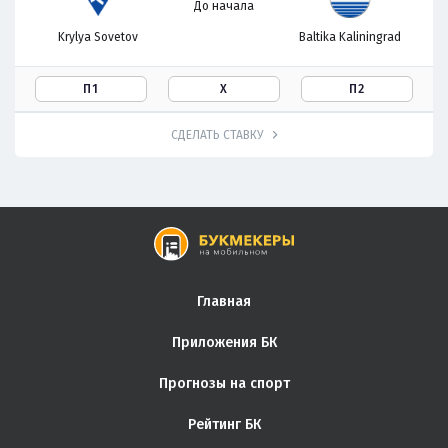
До начала
Krylya Sovetov
Baltika Kaliningrad
П1
Х
П2
СДЕЛАТЬ СТАВКУ
Главная
Приложения БК
Прогнозы на спорт
Рейтинг БК