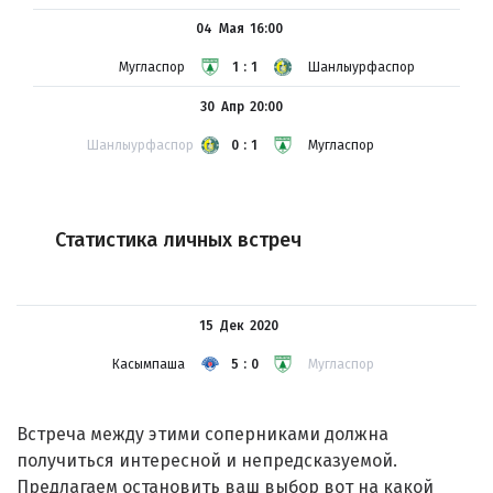
04 Мая
16:00
Мугласпор
1:1
Шанлыурфаспор
30 Апр
20:00
Шанлыурфаспор
0:1
Мугласпор
Статистика личных встреч
15 Дек
2020
Касымпаша
5:0
Мугласпор
Встреча между этими соперниками должна
получиться интересной и непредсказуемой.
Предлагаем остановить ваш выбор вот на какой