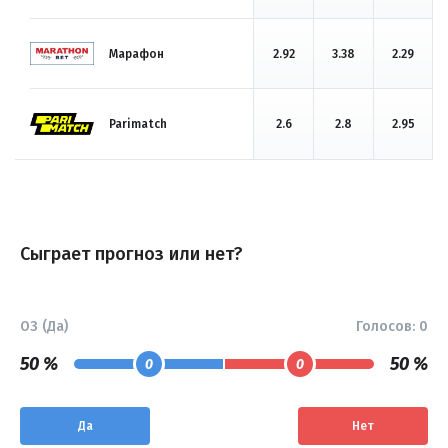
Марафон
2.92
3.38
2.29
Parimatch
2.6
2.8
2.95
Сыграет прогноз или нет?
ОЗ (Да)
Голосов:
0
50 %
50 %
0
0
Да
Нет