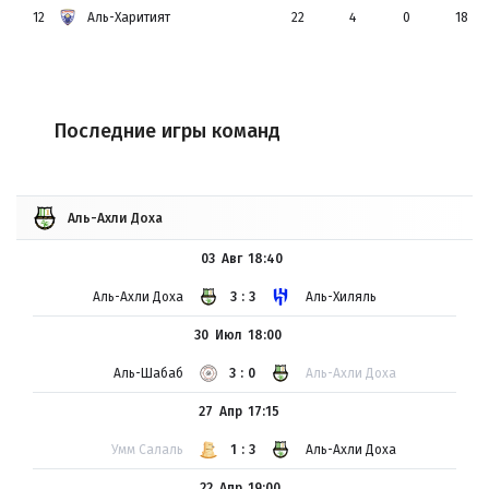
12
Аль-Харитият
22
4
0
18
Последние игры команд
Аль-Ахли Доха
03 Авг
18:40
Аль-Ахли Доха
3:3
Аль-Хиляль
30 Июл
18:00
Аль-Шабаб
3:0
Аль-Ахли Доха
27 Апр
17:15
Умм Салаль
1:3
Аль-Ахли Доха
22 Апр
19:00