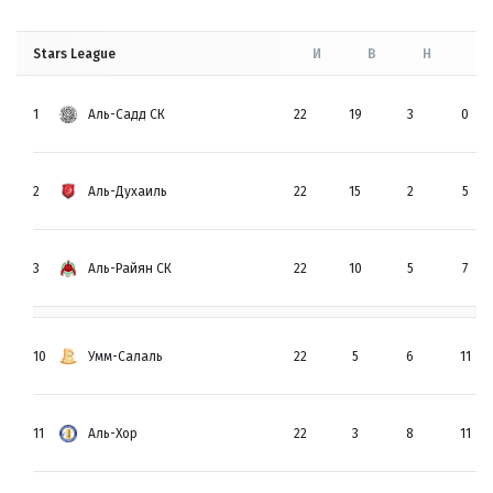
Stars League
И
В
Н
П
1
Аль-Садд СК
22
19
3
0
2
Аль-Духаиль
22
15
2
5
3
Аль-Райян СК
22
10
5
7
10
Умм-Салаль
22
5
6
11
11
Аль-Хор
22
3
8
11