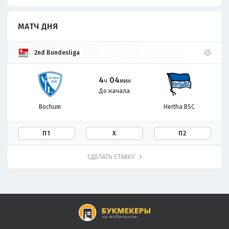
МАТЧ ДНЯ
2nd Bundesliga
4
04
ч
мин
До начала
Bochum
Hertha BSC
П1
Х
П2
СДЕЛАТЬ СТАВКУ