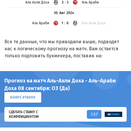
Аль Ахли Доха
3:3
Аль Араби
30 Авг
2024
Аль Араби
1:0
Аль Ахли Доха
Все те данные, что мы приводили выше, подводят
нас к логическому прогнозу на матч. Вам остается
только подловить букмекера, поставив на:
Прогноз на матч Аль-Ахли Доха - Аль-Араби
Доха 08 сентября: ОЗ (Да)
БОНУС ₽16000
СДЕЛАТЬ СТАВКУ С
1.57
КОЭФФИЦИЕНТОМ