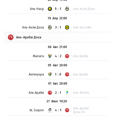
Аль-Наср
5:1
Аль-Ахли Доха
19 Апр
22:00
Аль-Ахли Доха
3:1
Аль-Хуссейн
Аль-Араби Доха
06 Авг
21:00
Малага
4:2
Аль Араби
05 Авг
20:00
Антекуэра
1:0
Аль Араби
01 Авг
20:00
Аль Араби
2:1
Аль-Фатех
27 Июл
19:20
Аль-Араби
AL Suqoor
4:1
Доха СК