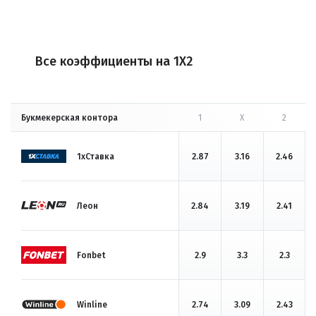
Все коэффициенты на 1X2
Букмекерская контора
1
X
2
1хСтавка
2.87
3.16
2.46
Леон
2.84
3.19
2.41
Fonbet
2.9
3.3
2.3
Winline
2.74
3.09
2.43