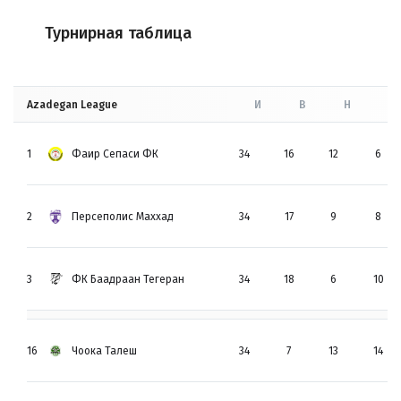
Турнирная таблица
Azadegan League
И
В
Н
П
1
Фаир Сепаси ФК
34
16
12
6
2
Персеполис Маххад
34
17
9
8
3
ФК Баадраан Тегеран
34
18
6
10
16
Чоока Талеш
34
7
13
14