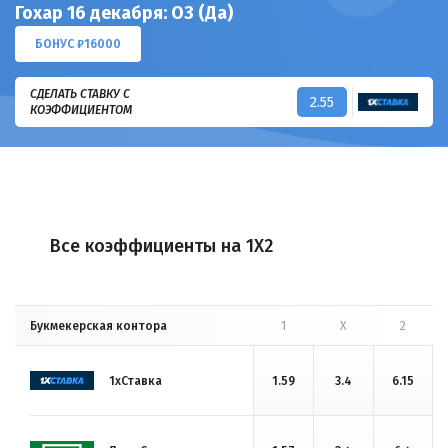
Гохар 16 декабря: ОЗ (Да)
БОНУС ₽16000
СДЕЛАТЬ СТАВКУ С
2.55
КОЭФФИЦИЕНТОМ
Все коэффициенты на 1X2
Букмекерская контора
1
X
2
1хСтавка
1.59
3.4
6.15