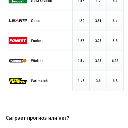
Лига Ставок
1.57
3.4
6.4
Леон
1.52
3.51
6.4
Fonbet
1.67
3.25
5.8
Winline
1.54
3.35
6.28
Parimatch
1.45
3.6
6.8
Сыграет прогноз или нет?