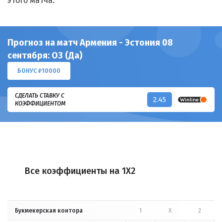
этого матча:
Прогноз на матч Армения - Эстония 08
сентября: ОЗ (Да)
БОНУС ₽10000
СДЕЛАТЬ СТАВКУ С
2.45
КОЭФФИЦИЕНТОМ
Все коэффициенты на 1X2
Букмекерская контора
1
X
2