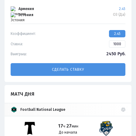
Армения
2.45
ОЗ (Да)
Эстония
Коэффициент:
2.45
Ставка:
2450
Руб.
Выигрыш:
СДЕЛАТЬ СТАВКУ
МАТЧ ДНЯ
Football National League
17
27
ч
мин
До начала