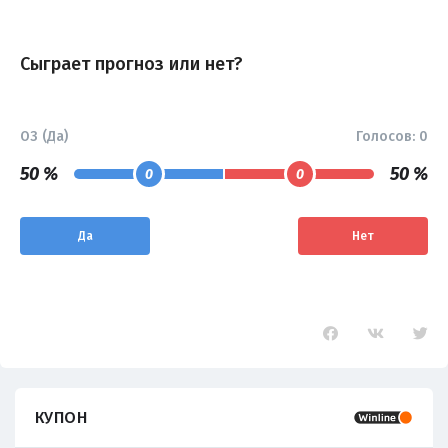
Сыграет прогноз или нет?
ОЗ (Да)
Голосов:
0
50 %
50 %
0
0
Да
Нет
КУПОН