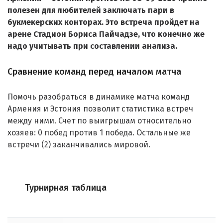
полезен для любителей заключать пари в
букмекерских конторах. Это встреча пройдет на
арене Стадион Бориса Пайчадзе, что конечно же
надо учитывать при составлении анализа.
Сравнение команд перед началом матча
Помочь разобраться в динамике матча команд
Армения и Эстония позволит статистика встреч
между ними. Счет по выигрышам относительно
хозяев: 0 побед против 1 победа. Остальные же
встречи (2) заканчивались мировой.
Турнирная таблица