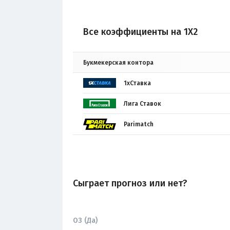
Все коэффициенты на 1X2
Букмекерская контора
1хСтавка
Лига Ставок
Parimatch
Сыграет прогноз или нет?
ОЗ (Да)