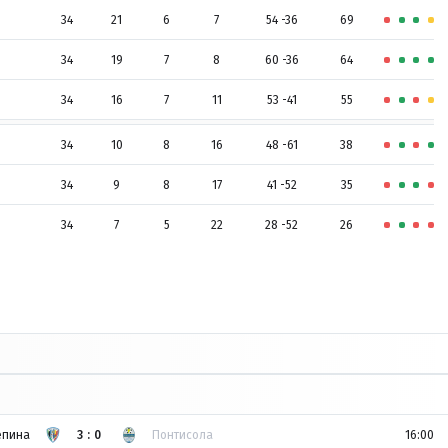
34
21
6
7
54 -36
69
34
19
7
8
60 -36
64
34
16
7
11
53 -41
55
34
10
8
16
48 -61
38
34
9
8
17
41 -52
35
34
7
5
22
28 -52
26
епина
3:0
Понтисола
16:00