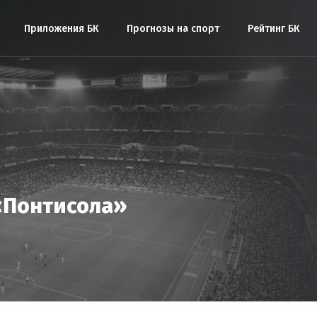
Приложения БК
Прогнозы на спорт
Рейтинг БК
«Понтисола»