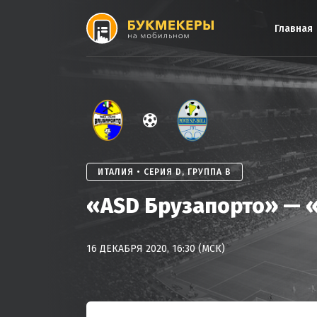
Skip
to
Главная
content
ИТАЛИЯ • СЕРИЯ D, ГРУППА B
«ASD Брузапорто» — 
16 ДЕКАБРЯ 2020, 16:30 (МСК)