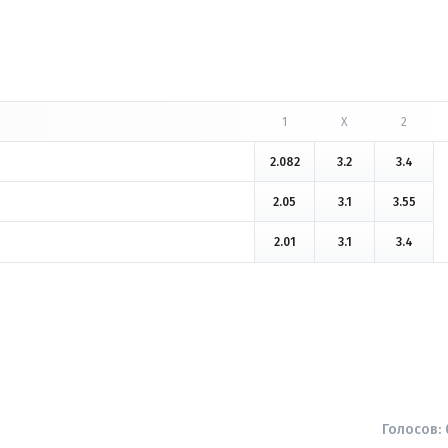
1
X
2
2.082
3.2
3.4
2.05
3.1
3.55
2.01
3.1
3.4
Голосов: