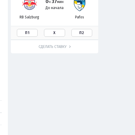
0
37
ч
мин
До начала
RB Salzburg
Pafos
П1
Х
П2
СДЕЛАТЬ СТАВКУ