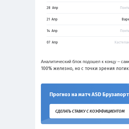
28 Апр
Понт
21 Апр
Вар
14 Апр
Понт
07 Апр
Кастела
Аналитический блок подошел к концу – сам
100% железно, но с точки зрения логи
Прогноз на матч ASD Брузапорто
СДЕЛАТЬ СТАВКУ С КОЭФФИЦИЕНТОМ