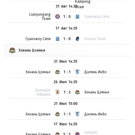
31 Авг
14:35
Lianyungang
1:0
Гуанчжоу Сити
Team
17 Авг
14:35
Гуанчжоу Сити
1:0
Huaian Team
Хэнань Цзянье
31 Июл
14:35
Хэнань Цзянье
1:1
Далянь Инбо
26 Июл
14:35
Шаньдун
1:2
Хэнань Цзянье
Тайшань
21 Июл
15:00
Хэнань Цзянье
1:1
Далянь Инбо
17 Июл
14:35
Циндао
Хэнань Цзянье
5:1