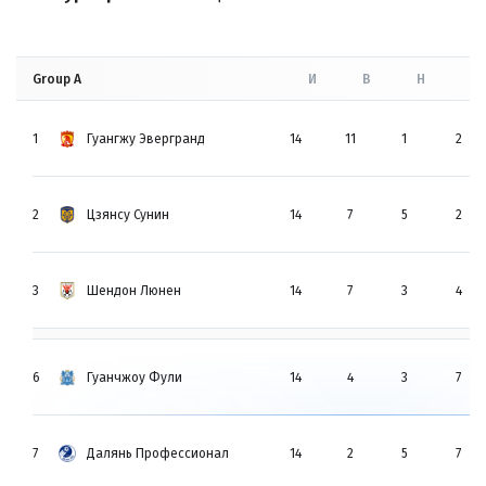
Group A
И
В
Н
П
1
Гуангжу Эвергранд
14
11
1
2
2
Цзянсу Сунин
14
7
5
2
3
Шендон Люнен
14
7
3
4
6
Гуанчжоу Фули
14
4
3
7
7
Далянь Профессионал
14
2
5
7