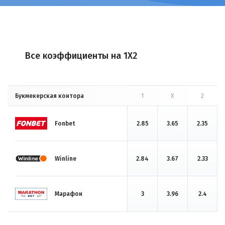
Все коэффициенты на 1X2
Букмекерская контора
1
X
2
Fonbet
2.85
3.65
2.35
Winline
2.84
3.67
2.33
Марафон
3
3.96
2.4