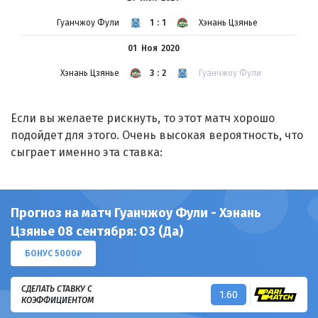
Гуанчжоу Фули
1:1
Хэнань Цзянье
01 Ноя
2020
Хэнань Цзянье
3:2
Гуанчжоу Фули
Если вы желаете рискнуть, то этот матч хорошо
подойдет для этого. Очень высокая вероятность, что
сыграет именно эта ставка:
Прогноз на матч Гуанчжоу Фули - Хэнань
Цзянье 08 сентября: ОЗ (Да)
БОНУС 5000₽
СДЕЛАТЬ СТАВКУ С
1.60
КОЭФФИЦИЕНТОМ