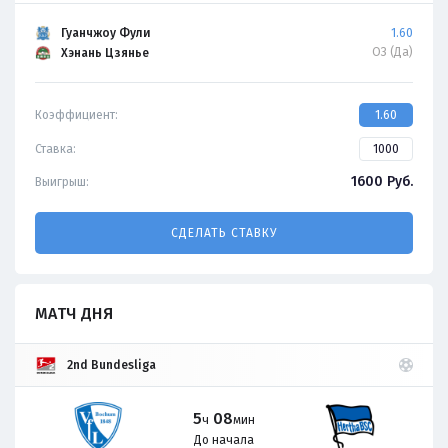
Гуанчжоу Фули
1.60
ОЗ (Да)
Хэнань Цзянье
Коэффициент:
1.60
Ставка:
1600
Руб.
Выигрыш:
СДЕЛАТЬ СТАВКУ
МАТЧ ДНЯ
2nd Bundesliga
5
08
ч
мин
До начала