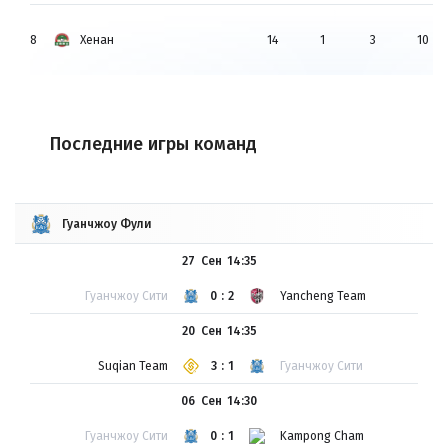
8
Хенан
14
1
3
10
Последние игры команд
Гуанчжоу Фули
27 Сен
14:35
Гуанчжоу Сити
0:2
Yancheng Team
20 Сен
14:35
Suqian Team
3:1
Гуанчжоу Сити
06 Сен
14:30
Гуанчжоу Сити
0:1
Kampong Cham