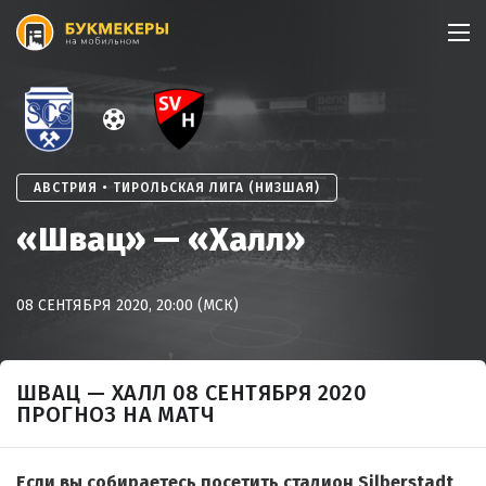
Skip
to
content
АВСТРИЯ • ТИРОЛЬСКАЯ ЛИГА (НИЗШАЯ)
«Швац» — «Халл»
08 СЕНТЯБРЯ 2020, 20:00 (МСК)
ШВАЦ — ХАЛЛ 08 СЕНТЯБРЯ 2020
ПРОГНОЗ НА МАТЧ
Если вы собираетесь посетить стадион Silberstadt