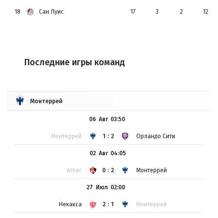
18
Сан Луис
17
3
2
12
Последние игры команд
Монтеррей
06 Авг
03:50
Монтеррей
1:2
Орландо Сити
02 Авг
04:05
Атлас
0:2
Монтеррей
27 Июл
02:00
Некакса
2:1
Монтеррей