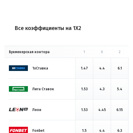
Все коэффициенты на 1X2
Букмекерская контора
1
X
2
1хСтавка
1.47
4.4
6.1
Лига Ставок
1.53
4.3
5.4
Леон
1.53
4.45
6.15
Fonbet
1.5
4.4
6.3