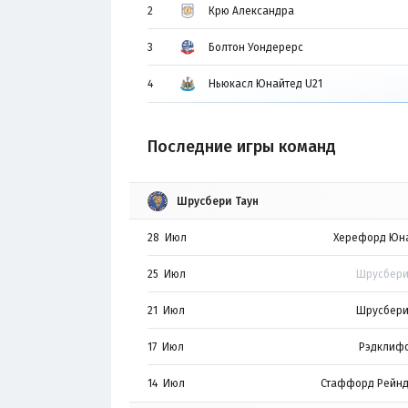
2
Крю Александра
3
Болтон Уондерерс
4
Ньюкасл Юнайтед U21
Последние игры команд
Шрусбери Таун
28 Июл
Херефорд Юн
25 Июл
Шрусбери
21 Июл
Шрусбери
17 Июл
Рэдклиф
14 Июл
Стаффорд Рейн