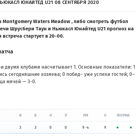
НЬЮКАСЛ ЮНАЙТЕД U21 08 СЕНТЯБРЯ 2020
н Montgomery Waters Meadow , либо смотреть футбол
тречи Шрусбери Таун и Ньюкасл Юнайтед U21 прогноз на
а встреча стартует в 20-00.
матча
 двумя клубами насчитывает 1. Основные показатели: 1
сь сегодняшние хозяева; 0 побед– уже успехи гостей; 0–
ца мячей — 3-0.
И
В
Н
П
РМ
О
ФОРМА
3
3
0
0
9 -4
9