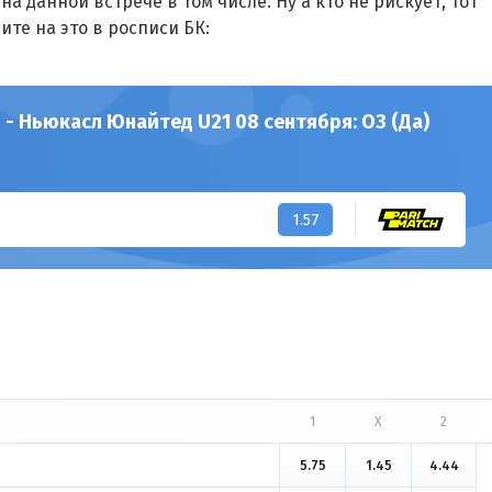
на данной встрече в том числе. Ну а кто не рискует, тот
ите на это в росписи БК:
 - Ньюкасл Юнайтед U21 08 сентября: ОЗ (Да)
1.57
1
X
2
5.75
1.45
4.44