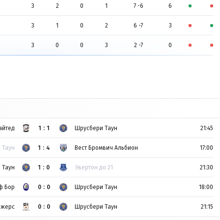
3
2
0
1
7 -6
6
3
1
0
2
6 -7
3
3
0
0
3
2 -7
0
айтед
1:1
Шрусбери Таун
21:45
 Таун
1:4
Вест Бромвич Альбион
17:00
 Таун
1:0
Эвертон до 21
21:30
ф Бор
0:0
Шрусбери Таун
18:00
джерс
0:0
Шрусбери Таун
21:15