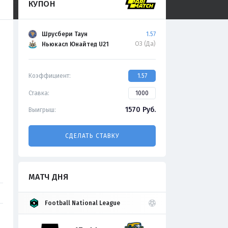
КУПОН
Шрусбери Таун
1.57
ОЗ (Да)
Ньюкасл Юнайтед U21
Коэффициент:
1.57
Ставка:
1570
Руб.
Выигрыш:
СДЕЛАТЬ СТАВКУ
МАТЧ ДНЯ
Football National League