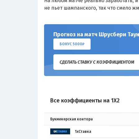
На любом матче реально заработать, и 
не пьет шампанского, так что смело жм
Прогноз на матч Шрусбери Таун
БОНУС 5000₽
СДЕЛАТЬ СТАВКУ С КОЭФФИЦИЕНТОМ
Все коэффициенты на 1X2
Букмекерская контора
1хСтавка