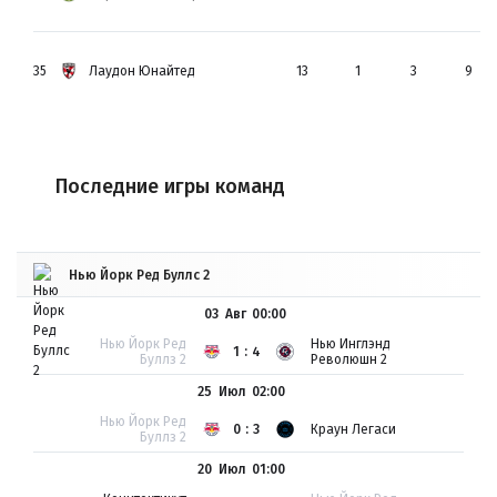
35
Лаудон Юнайтед
13
1
3
9
Последние игры команд
Нью Йорк Ред Буллс 2
03 Авг
00:00
Нью Йорк Ред
Нью Инглэнд
1:4
Буллз 2
Революшн 2
25 Июл
02:00
Нью Йорк Ред
0:3
Краун Легаси
Буллз 2
20 Июл
01:00