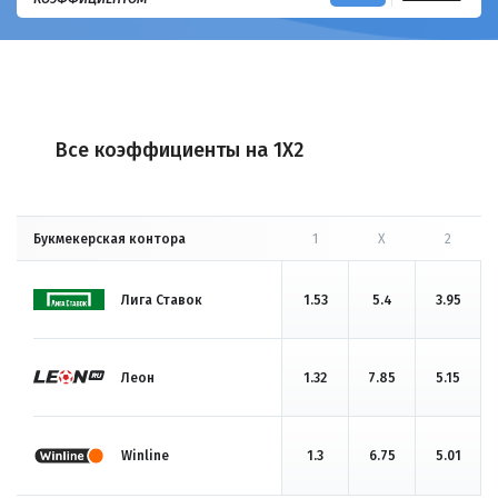
Все коэффициенты на 1X2
Букмекерская контора
1
X
2
Лига Ставок
1.53
5.4
3.95
Леон
1.32
7.85
5.15
Winline
1.3
6.75
5.01