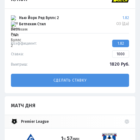
Нью Йорк Ред Буллс 2
1.82
ОЗ (Да)
Бетлехем Стил
Коэффициент:
1.82
Ставка:
1820
Руб.
Выигрыш:
СДЕЛАТЬ СТАВКУ
МАТЧ ДНЯ
Premier League
1
57
ч
мин