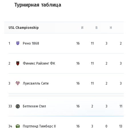
Турнирная таблица
USL Championship
И
В
Н
П
1
Рено 1868
16
11
3
2
2
Финикс Райзинг ФК
16
11
2
3
3
Луисвилль Сити
16
11
2
3
33
Бетлехем Стил
16
2
3
11
34
Портленд Тимберс II
16
3
0
13