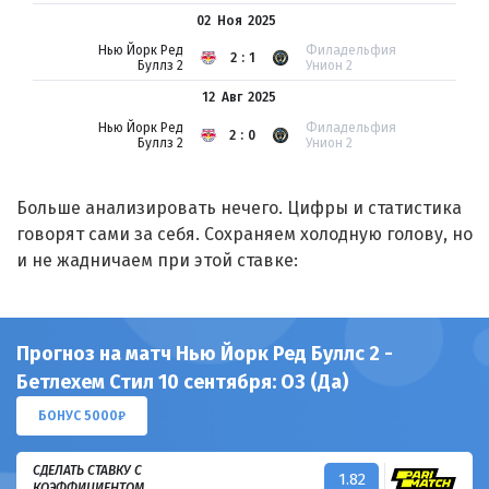
02 Ноя
2025
Нью Йорк Ред
Филадельфия
2:1
Буллз 2
Унион 2
12 Авг
2025
Нью Йорк Ред
Филадельфия
2:0
Буллз 2
Унион 2
Больше анализировать нечего. Цифры и статистика
говорят сами за себя. Сохраняем холодную голову, но
и не жадничаем при этой ставке:
Прогноз на матч Нью Йорк Ред Буллс 2 -
Бетлехем Стил 10 сентября: ОЗ (Да)
БОНУС 5000₽
СДЕЛАТЬ СТАВКУ С
1.82
КОЭФФИЦИЕНТОМ