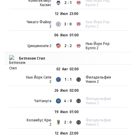
Коннтектикут
Нью Йорк Ред
2:1
Хаскис
Буллз 2
12 Июл
23:00
Чикаго Файер
Нью Йорк Ред
3:0
2
Буллз 2
06 Июл
01:00
Нью Йорк Ред
Цинциннати 2
2:2
Буллз 2
Бетлехем Стил
02 Авг
02:00
Нью Йорк Сити
Филадельфия
1:1
2
Унион 2
26 Июл
02:00
Филадельфия
Чаттануга
4:0
Унион 2
19 Июл
01:00
Коламбус Крю
Филадельфия
2:0
2
Унион 2
12 Июл
22:00