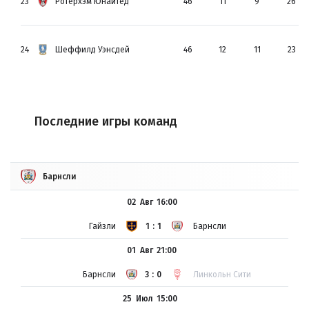
23
Ротерхэм Юнайтед
46
11
9
26
24
Шеффилд Уэнсдей
46
12
11
23
Последние игры команд
Барнсли
02 Авг
16:00
Гайзли
1:1
Барнсли
01 Авг
21:00
Барнсли
3:0
Линкольн Сити
25 Июл
15:00