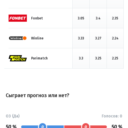
Fonbet
3.05
3.4
2.35
Winline
3.33
3.27
2.24
Parimatch
3.3
3.25
2.25
Сыграет прогноз или нет?
ОЗ (Да)
Голосов:
0
50 %
50 %
0
0