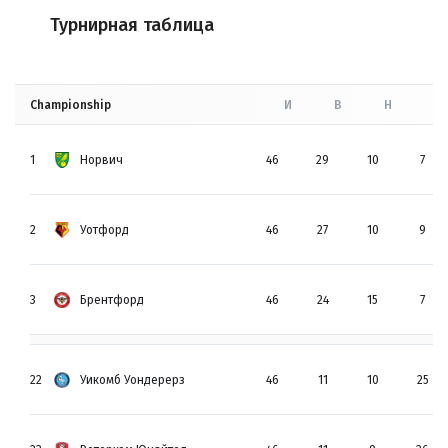
Турнирная таблица
Championship
И
В
Н
П
1
Норвич
46
29
10
7
2
Уотфорд
46
27
10
9
3
Брентфорд
46
24
15
7
22
Уикомб Уондерерз
46
11
10
25