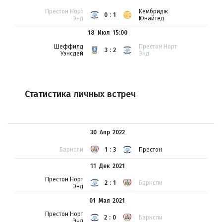
Престон Норт
Кембридж
0:1
Энд
Юнайтед
18 Июл
15:00
Шеффилд
Престон Норт
3:2
Уэнсдей
Энд
Статистика личных встреч
30 Апр
2022
Барнсли
1:3
Престон
11 Дек
2021
Престон Норт
2:1
Барнсли
Энд
01 Мая
2021
Престон Норт
2:0
Барнсли
Энд