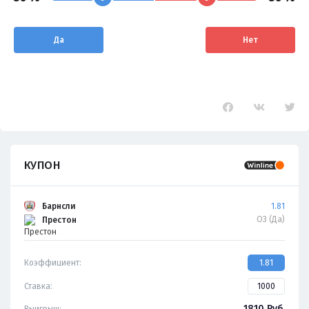
Да
Нет
КУПОН
Барнсли
1.81
ОЗ (Да)
Престон
Коэффициент:
1.81
Ставка:
1810
Руб.
Выигрыш: