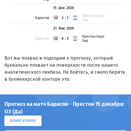
15 Дек
2020
Престон Норт
Барнсли
2:1
Энд
21 Янв
2020
Престон Норт
Барнсли
0:3
Энд
Вот мы плавно и подходим к прогнозу, который
буквально плавает на поверхности после нашего
аналитического ликбеза. Не бойтесь, и смело берите
в букмекерской конторе это:
Прогноз на матч Барнсли - Престон 15 декабря:
ОЗ (Да)
БОНУС ₽10000