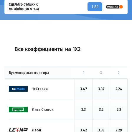
СДЕЛАТЬ СТАВКУ С
1.81
КОЭФФИЦИЕНТОМ
Все коэффициенты на 1X2
Букмекерская контора
1
X
2
1хСтавка
3.47
3.37
2.24
Лига Ставок
3.3
3.2
2.2
Леон
3.42
3.33
2.29