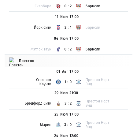
Скарборо
0:2
Барнсли
11 Июл
17:00
Йорк Сити
2:1
Барнсли
04 Июл
17:00
Мэтлок Таун
0:2
Барнсли
Престон
01 Авг
17:00
Стокпорт
Престон Норт
1:0
Каунти
Энд
29 Июл
21:30
Престон Норт
Брэдфорд Сити
3:2
Энд
25 Июл
17:00
Престон Норт
Марин
3:0
Энд
24 Июл
12:00