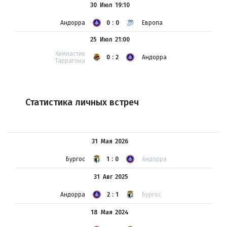
30 Июл
19:10
Андорра
0:0
Европа
25 Июл
21:00
Химнастик
0:2
Андорра
Таррагона
Статистика личных встреч
31 Мая
2026
Бургос
1:0
Андорра
31 Авг
2025
Андорра
2:1
Бургос
18 Мая
2024