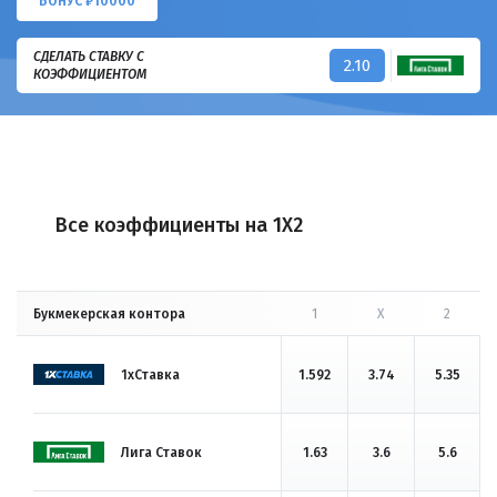
БОНУС ₽10000
СДЕЛАТЬ СТАВКУ С
2.10
КОЭФФИЦИЕНТОМ
Все коэффициенты на 1X2
Букмекерская контора
1
X
2
1хСтавка
1.592
3.74
5.35
Лига Ставок
1.63
3.6
5.6