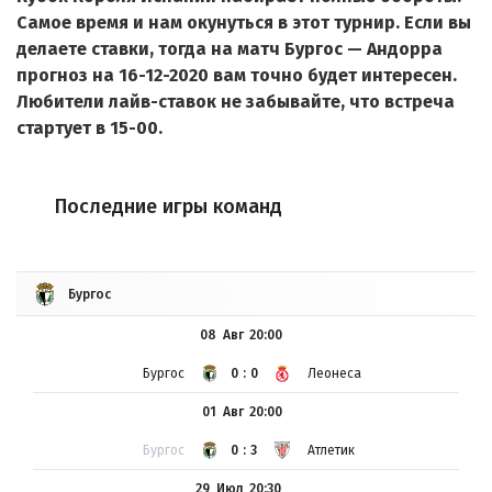
Самое время и нам окунуться в этот турнир. Если вы
делаете ставки, тогда на матч Бургос — Андорра
прогноз на 16-12-2020 вам точно будет интересен.
Любители лайв-ставок не забывайте, что встреча
стартует в 15-00.
Последние игры команд
Бургос
08 Авг
20:00
Бургос
0:0
Леонеса
01 Авг
20:00
Бургос
0:3
Атлетик
29 Июл
20:30