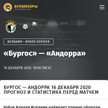
Skip
to
content
ИСПАНИЯ • КУБОК КОРОЛЯ
«Бургос» — «Андорра»
16 ДЕКАБРЯ 2020, 18:00 (МСК)
БУРГОС — АНДОРРА 16 ДЕКАБРЯ 2020
ПРОГНОЗ И СТАТИСТИКА ПЕРЕД МАТЧЕМ
Кубок Короля Испании набирает полные обороты.