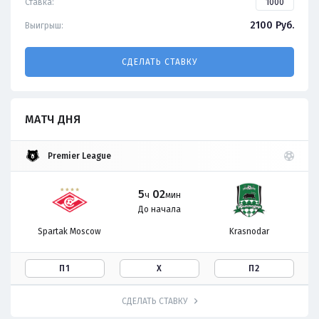
Ставка:
2100
Руб.
Выигрыш:
СДЕЛАТЬ СТАВКУ
МАТЧ ДНЯ
Premier League
5
02
ч
мин
До начала
Spartak Moscow
Krasnodar
П1
Х
П2
СДЕЛАТЬ СТАВКУ