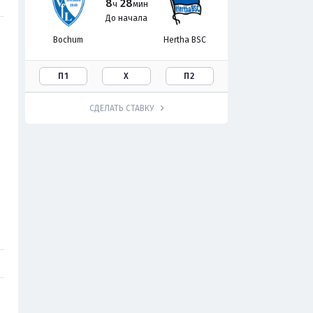
8
28
ч
мин
До начала
Bochum
Hertha BSC
П1
Х
П2
СДЕЛАТЬ СТАВКУ