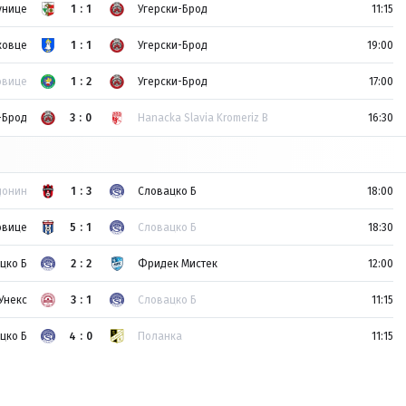
унице
1:1
Угерски-Брод
11:15
ковце
1:1
Угерски-Брод
19:00
овице
1:2
Угерски-Брод
17:00
-Брод
3:0
Hanacka Slavia Kromeriz B
16:30
донин
1:3
Словацко Б
18:00
овице
5:1
Словацко Б
18:30
цко Б
2:2
Фридек Мистек
12:00
Унекс
3:1
Словацко Б
11:15
цко Б
4:0
Поланка
11:15