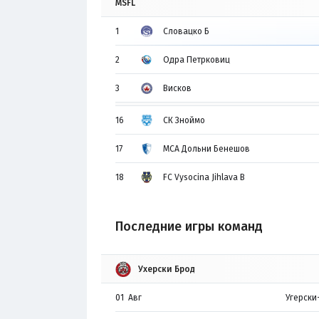
MSFL
1
Словацко Б
2
Одра Петрковиц
3
Висков
16
СК Зноймо
17
МСА Дольни Бенешов
18
FC Vysocina Jihlava B
Последние игры команд
Ухерски Брод
01 Авг
Угерски