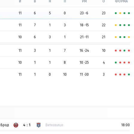
И
В
Н
П
РМ
О
ФОРМА
11
6
5
0
23 -6
23
11
7
1
3
18 -15
22
10
6
3
1
21 -11
21
11
3
1
7
16 -24
10
10
1
1
8
10 -25
4
11
1
0
10
11 -30
3
-Брод
4:1
Витковице
18:00