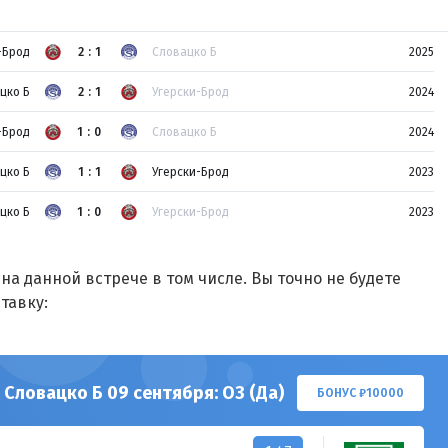
-Брод
2:1
Словацко Б
2025
цко Б
2:1
Угерски-Брод
2024
-Брод
1:0
Словацко Б
2024
цко Б
1:1
Угерски-Брод
2023
цко Б
1:0
Угерски-Брод
2023
на данной встрече в том числе. Вы точно не будете
тавку:
 Словацко Б 09 сентября: ОЗ (Да)
БОНУС ₽10000