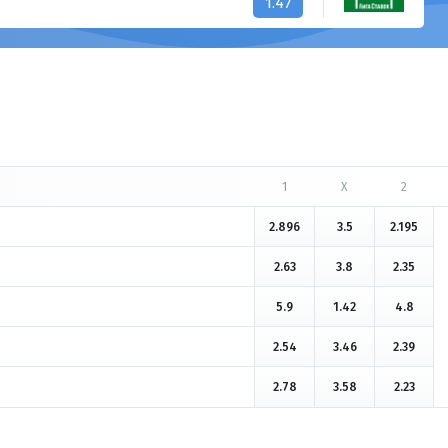
1.47
1
X
2
2.896
3.5
2.195
2.63
3.8
2.35
5.9
1.42
4.8
2.54
3.46
2.39
2.78
3.58
2.23