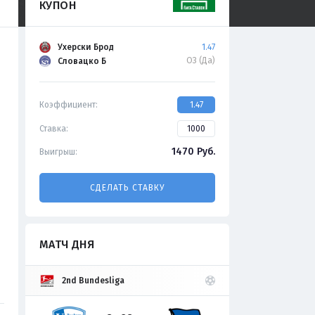
КУПОН
Ухерски Брод
1.47
ОЗ (Да)
Словацко Б
Коэффициент:
1.47
Ставка:
1470
Руб.
Выигрыш:
СДЕЛАТЬ СТАВКУ
МАТЧ ДНЯ
2nd Bundesliga