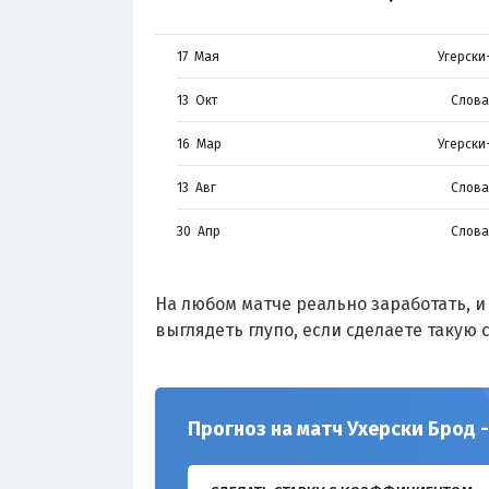
17 Мая
Угерски
13 Окт
Слова
16 Мар
Угерски
13 Авг
Слова
30 Апр
Слова
На любом матче реально заработать, и 
выглядеть глупо, если сделаете такую с
Прогноз на матч Ухерски Брод -